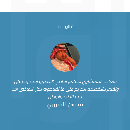
قالوا عنا
سعادة الاستشاري الدكتور سامي العضيب شكر وعرفان
وتقدير لشخصكم الكريم على ما تقدمونه لكل المرضى انت
فخر للطب والوطن
محسن الشهري