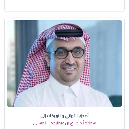
أصدق التهاني والتبريكات إلى
سعادة أ.د. ​طارق بن عبدالرحمن العسبلي