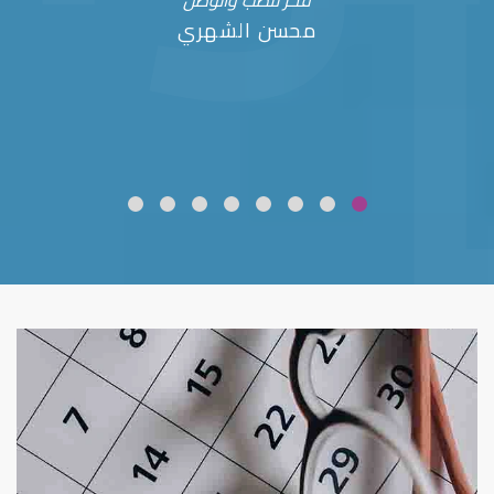
فخر للطب والوطن
محسن الشهري
ضعف نظر
قلوبال لرعاية العين