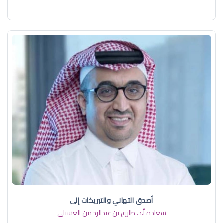
أصدق التهاني والتبريكات إلى
سعادة أ.د. ​طارق بن عبدالرحمن العسبلي