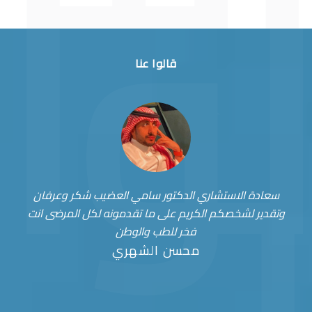
قالوا عنا
سعادة الاستشاري الدكتور سامي العضيب شكر وعرفان
وتقدير لشخصكم الكريم على ما تقدمونه لكل المرضى انت
فخر للطب والوطن
محسن الشهري