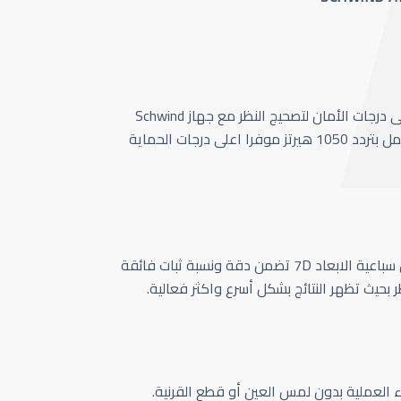
أحدث وأسرع تقنية بأعلى درجات الأمان لتصحيج النظر مع جهاز Schwind
Amaris 1050 الذي يعمل بتردد 1050 هيرتز موفرا اعلى درجات الحماية
كاميرا تتبع حركة العين سباعية الابعاد 7D تضمن دقة ونسبة ثبات فائقة
ر بحيث تظهر النتائج بشكل أسرع واكثر فعالية.
اء العملية بدون لمس العين أو قطع القرنية.