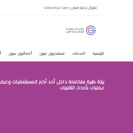
قلوبال لرعاية العين | Global Eye Care
ط§ظ„ط¹ظٹظˆظ†
الرئيسية
الخدمات
استشاريون عيون
أخصائيون عيون
أ
بيئة طبية متكاملة داخل أحد أكبر المستشفيات وغرف
عمليات بأحدث التقنيات