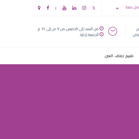
¹ظٹظˆظ†
صل معنا
®طΜطΜظٹ ظ„ط·ط¨
ض
من السبت إلى الخميس من 9 ص إلى 10 م
ياض
الجمعة إجازة
تقييم جفاف العين