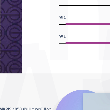
95
95
جهاز تصحيح النظر SCHWIND AMARIS 1050