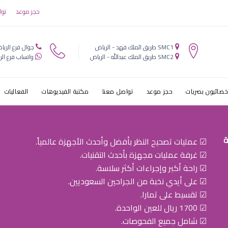
ظ…ط¹ ط·ط¨ظٹط¨ ط
حجز موعد
توا
ط§ظ„طھط
SMC1 طريق الملك فهد - الرياض
جوال فرع الريا
SMC2 طريق الملك عبدالله - الرياض
واتساب فرع الر
خصائيون بصريات
حجز موعد
تواصل معنا
مكتبة الفيديوهات
الفعاليات
ة
☑ عمليات تصحيح النظر بأفضل وأحدث الأجهزة عالمياً.
☑ غرفة عمليات مجهزة بأحدث التقنيات.
☑ راحة أكبر وإجراءات أكثر سلاسة.
☑ على أيدي نخبة من الجراحين السعوديين.
☑ تقسيط على تمارا.
☑ 1700 ريال للعين الواحدة.
☑ شامل جميع الفحوصات.