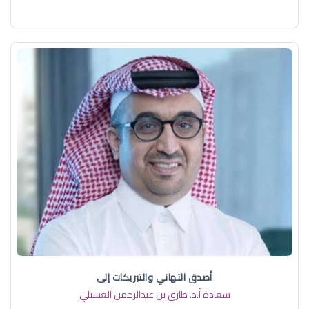
أصدق التهاني والتبريكات إلى
سعادة أ.د. ​طارق بن عبدالرحمن العسبلي