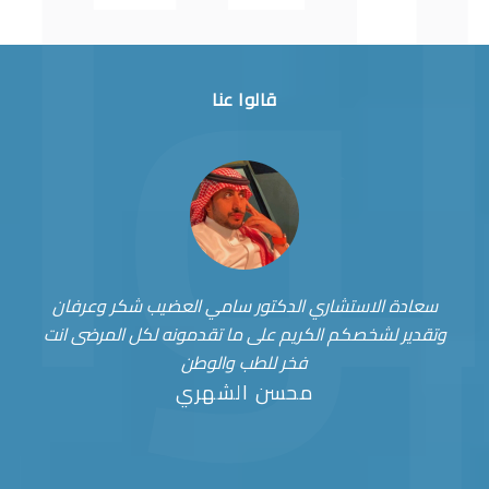
قالوا عنا
سعادة الاستشاري الدكتور سامي العضيب شكر وعرفان
وتقدير لشخصكم الكريم على ما تقدمونه لكل المرضى انت
فخر للطب والوطن
محسن الشهري