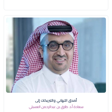
أصدق التهاني والتبريكات إلى
سعادة أ.د. ​طارق بن عبدالرحمن العسبلي