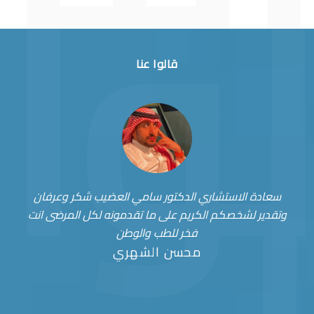
قالوا عنا
سعادة الاستشاري الدكتور سامي العضيب شكر وعرفان
وتقدير لشخصكم الكريم على ما تقدمونه لكل المرضى انت
فخر للطب والوطن
محسن الشهري