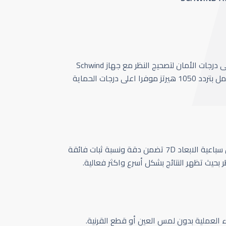
أحدث وأسرع تقنية بأعلى درجات الأمان لتصحيج النظر مع جهاز Schwind
Amaris 1050 الذي يعمل بتردد 1050 هيرتز موفرا اعلى درجات الحماية
كاميرا تتبع حركة العين سباعية الابعاد 7D تضمن دقة ونسبة ثبات فائقة
ر بحيث تظهر النتائج بشكل أسرع واكثر فعالية.
اء العملية بدون لمس العين أو قطع القرنية.