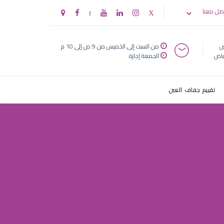
صل معنا
ض
من السبت إلى الخميس من 9 ص إلى 10 م
ياض
الجمعة إجازة
تقييم جفاف العين