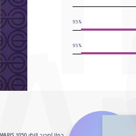
95
95
جهاز تصحيح النظر SCHWIND AMARIS 1050