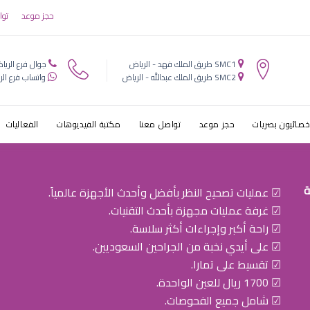
ظ…ط±ظƑط² ط¹ظٹظˆظ†
حجز موعد
توا
طΜظٹ
SMC1 طريق الملك فهد - الرياض
جوال فرع الريا
SMC2 طريق الملك عبدالله - الرياض
واتساب فرع الر
خصائيون بصريات
حجز موعد
تواصل معنا
مكتبة الفيديوهات
الفعاليات
ة
☑ عمليات تصحيح النظر بأفضل وأحدث الأجهزة عالمياً.
☑ غرفة عمليات مجهزة بأحدث التقنيات.
☑ راحة أكبر وإجراءات أكثر سلاسة.
☑ على أيدي نخبة من الجراحين السعوديين.
☑ تقسيط على تمارا.
☑ 1700 ريال للعين الواحدة.
☑ شامل جميع الفحوصات.