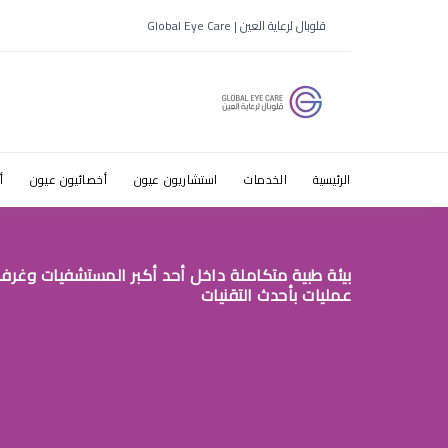
قلوبال لرعاية العين | Global Eye Care
ط§ظ„طھط®طΜ
الرئيسية
الخدمات
استشاريون عيون
أخصائيون عيون
أ
بيئة طبية متكاملة داخل أحد أكبر المستشفيات وغرف
عمليات بأحدث التقنيات