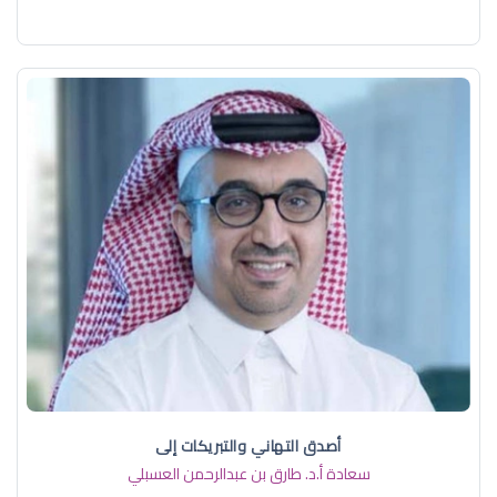
أصدق التهاني والتبريكات إلى
سعادة أ.د. ​طارق بن عبدالرحمن العسبلي