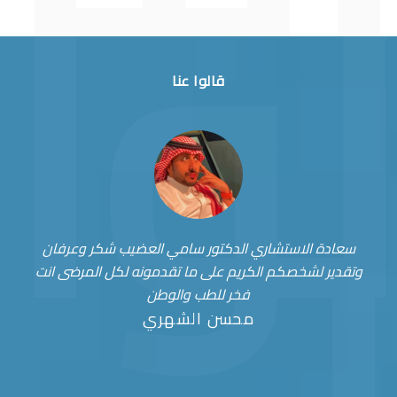
قالوا عنا
سعادة الاستشاري الدكتور سامي العضيب شكر وعرفان
وتقدير لشخصكم الكريم على ما تقدمونه لكل المرضى انت
فخر للطب والوطن
محسن الشهري