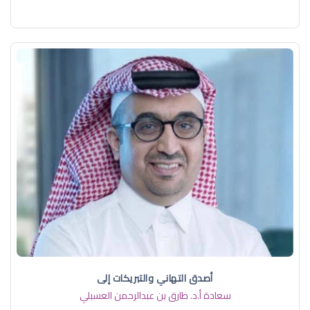
أصدق التهاني والتبريكات إلى
سعادة أ.د. ​طارق بن عبدالرحمن العسبلي