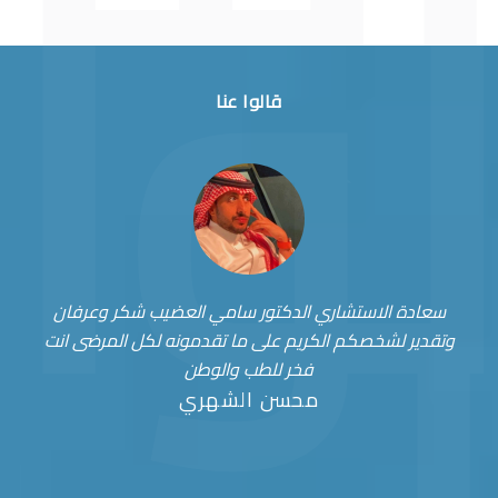
قالوا عنا
سعادة الاستشاري الدكتور سامي العضيب شكر وعرفان
وتقدير لشخصكم الكريم على ما تقدمونه لكل المرضى انت
فخر للطب والوطن
محسن الشهري