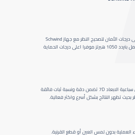
أحدث وأسرع تقنية بأعلى درجات الأمان لتصحيج النظر مع جهاز Schwind
Amaris 1050 الذي يعمل بتردد 1050 هيرتز موفرا اعلى درجات الحماية
كاميرا تتبع حركة العين سباعية الابعاد 7D تضمن دقة ونسبة ثبات فائقة
ر بحيث تظهر النتائج بشكل أسرع واكثر فعالية.
اء العملية بدون لمس العين أو قطع القرنية.