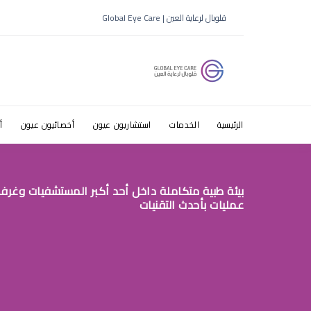
قلوبال لرعاية العين | Global Eye Care
ط§ظ„ط¹ظٹظˆظ†
الرئيسية
الخدمات
استشاريون عيون
أخصائيون عيون
أ
بيئة طبية متكاملة داخل أحد أكبر المستشفيات وغرف
عمليات بأحدث التقنيات