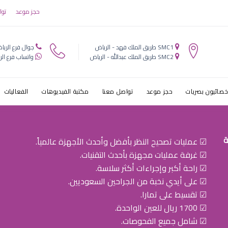
ظ…ط§ط¬ط³طھظٹط±
حجز موعد
توا
SMC1 طريق الملك فهد - الرياض
جوال فرع الريا
SMC2 طريق الملك عبدالله - الرياض
واتساب فرع الر
خصائيون بصريات
حجز موعد
تواصل معنا
مكتبة الفيديوهات
الفعاليات
ة
☑ عمليات تصحيح النظر بأفضل وأحدث الأجهزة عالمياً.
☑ غرفة عمليات مجهزة بأحدث التقنيات.
☑ راحة أكبر وإجراءات أكثر سلاسة.
☑ على أيدي نخبة من الجراحين السعوديين.
☑ تقسيط على تمارا.
☑ 1700 ريال للعين الواحدة.
☑ شامل جميع الفحوصات.