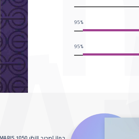
95
95
جهاز تصحيح النظر SCHWIND AMARIS 1050