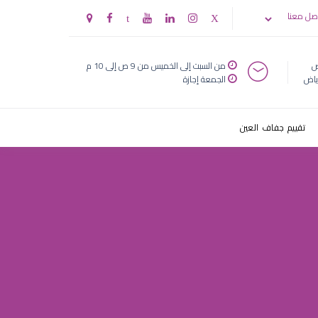
 ظپظٹ ط·ط¨
صل معنا
ض
من السبت إلى الخميس من 9 ص إلى 10 م
ياض
الجمعة إجازة
تقييم جفاف العين