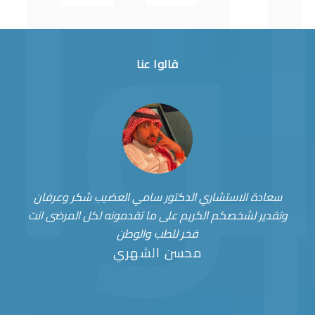
قالوا عنا
سعادة الاستشاري الدكتور سامي العضيب شكر وعرفان
وتقدير لشخصكم الكريم على ما تقدمونه لكل المرضى انت
فخر للطب والوطن
محسن الشهري