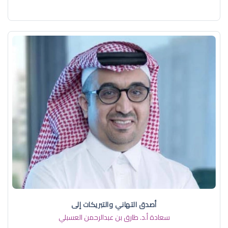
أصدق التهاني والتبريكات إلى
سعادة أ.د. ​طارق بن عبدالرحمن العسبلي