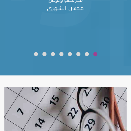
فخر للطب والوطن
محسن الشهري
ضعف نظر
قلوبال لرعاية العين