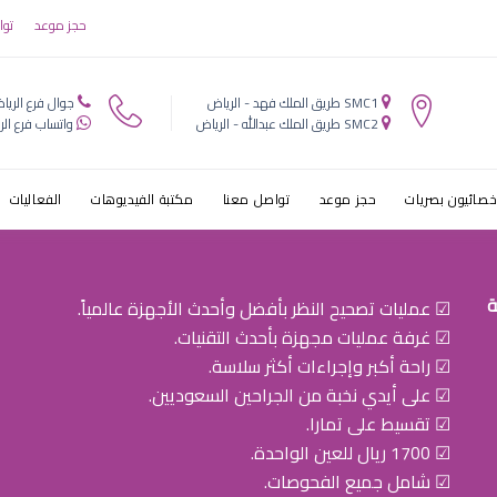
ط¹ظٹط§ط¯ط© ط¹ظ
حجز موعد
توا
ط§ط¶
SMC1 طريق الملك فهد - الرياض
جوال فرع الريا
SMC2 طريق الملك عبدالله - الرياض
واتساب فرع الر
خصائيون بصريات
حجز موعد
تواصل معنا
مكتبة الفيديوهات
الفعاليات
ة
☑ عمليات تصحيح النظر بأفضل وأحدث الأجهزة عالمياً.
☑ غرفة عمليات مجهزة بأحدث التقنيات.
☑ راحة أكبر وإجراءات أكثر سلاسة.
☑ على أيدي نخبة من الجراحين السعوديين.
☑ تقسيط على تمارا.
☑ 1700 ريال للعين الواحدة.
☑ شامل جميع الفحوصات.