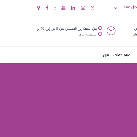
ٹظˆظ† ظپظٹ
صل معنا
ض
من السبت إلى الخميس من 9 ص إلى 10 م
ياض
الجمعة إجازة
تقييم جفاف العين