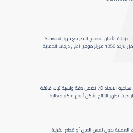
أحدث وأسرع تقنية بأعلى درجات الأمان لتصحيج النظر مع جهاز Schwind
Amaris 1050 الذي يعمل بتردد 1050 هيرتز موفرا اعلى درجات الحماية
كاميرا تتبع حركة العين سباعية الابعاد 7D تضمن دقة ونسبة ثبات فائقة
ر بحيث تظهر النتائج بشكل أسرع واكثر فعالية.
اء العملية بدون لمس العين أو قطع القرنية.