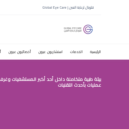
قلوبال لرعاية العين | Global Eye Care
ط§ظ„ط±ظٹ
الرئيسية
الخدمات
استشاريون عيون
أخصائيون عيون
أ
بيئة طبية متكاملة داخل أحد أكبر المستشفيات وغرف
عمليات بأحدث التقنيات