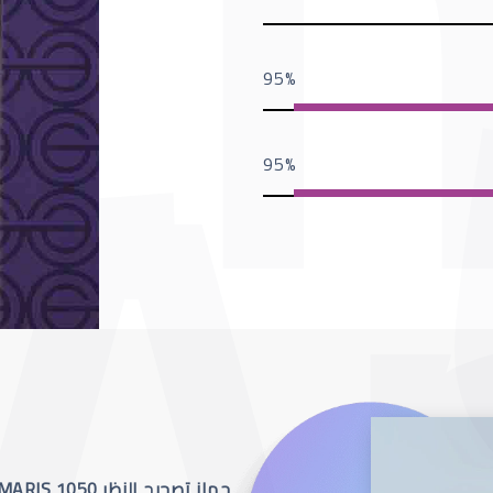
95
95
جهاز تصحيح النظر SCHWIND AMARIS 1050