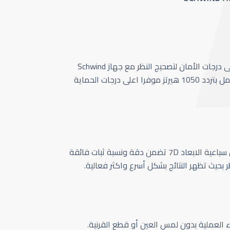
أحدث وأسرع تقنية بأعلى درجات الأمان لتصحيج النظر مع جهاز Schwind
Amaris 1050 الذي يعمل بتردد 1050 هيرتز موفرا اعلى درجات الحماية
كاميرا تتبع حركة العين سباعية الابعاد 7D تضمن دقة ونسبة ثبات فائقة
ر بحيث تظهر النتائج بشكل أسرع واكثر فعالية.
اء العملية بدون لمس العين أو قطع القرنية.