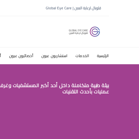
قلوبال لرعاية العين | Global Eye Care
ط§ظ„ط£ط·
الرئيسية
الخدمات
استشاريون عيون
أخصائيون عيون
أ
بيئة طبية متكاملة داخل أحد أكبر المستشفيات وغرف
عمليات بأحدث التقنيات