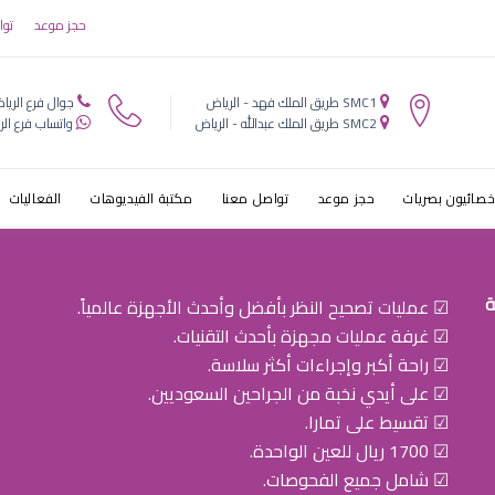
ط¹ظٹط§ط¯ط© ط¹ظٹظˆظ†
حجز موعد
توا
ظپط§ظ„
SMC1 طريق الملك فهد - الرياض
جوال فرع الريا
SMC2 طريق الملك عبدالله - الرياض
واتساب فرع الر
خصائيون بصريات
حجز موعد
تواصل معنا
مكتبة الفيديوهات
الفعاليات
ة
☑ عمليات تصحيح النظر بأفضل وأحدث الأجهزة عالمياً.
☑ غرفة عمليات مجهزة بأحدث التقنيات.
☑ راحة أكبر وإجراءات أكثر سلاسة.
☑ على أيدي نخبة من الجراحين السعوديين.
☑ تقسيط على تمارا.
☑ 1700 ريال للعين الواحدة.
☑ شامل جميع الفحوصات.