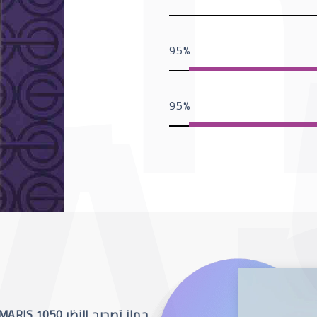
95
95
جهاز تصحيح النظر SCHWIND AMARIS 1050