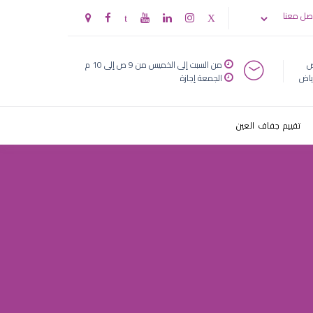
صل معنا
ض
من السبت إلى الخميس من 9 ص إلى 10 م
ياض
الجمعة إجازة
تقييم جفاف العين