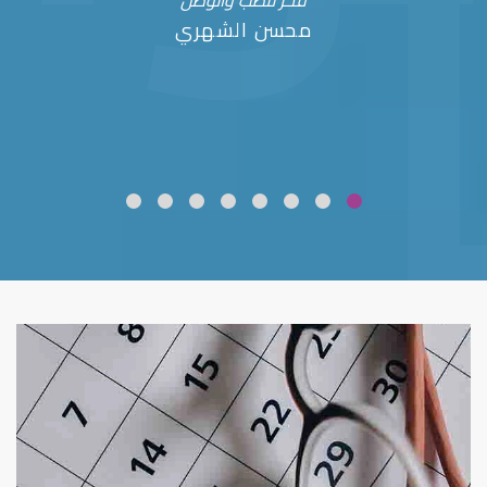
فخر للطب والوطن
محسن الشهري
ضعف نظر
قلوبال لرعاية العين