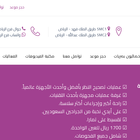
حجز موعد
توا
ط§ط¶ ط§ظ„ط
SMC1 طريق الملك فهد - الرياض
جوال فرع الريا
ط© ط§ظ„ط±ظ
SMC2 طريق الملك عبدالله - الرياض
واتساب فرع الر
خصائيون بصريات
حجز موعد
تواصل معنا
مكتبة الفيديوهات
الفعاليات
ة
☑ عمليات تصحيح النظر بأفضل وأحدث الأجهزة عالمياً.
☑ غرفة عمليات مجهزة بأحدث التقنيات.
☑ راحة أكبر وإجراءات أكثر سلاسة.
☑ على أيدي نخبة من الجراحين السعوديين.
☑ تقسيط على تمارا.
☑ 1700 ريال للعين الواحدة.
☑ شامل جميع الفحوصات.