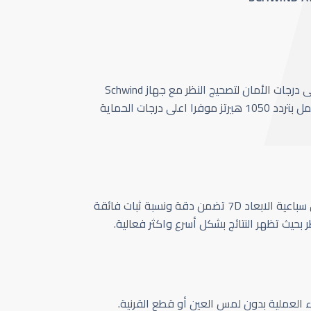
أحدث وأسرع تقنية بأعلى درجات الأمان لتصحيج النظر مع جهاز Schwind
Amaris 1050 الذي يعمل بتردد 1050 هيرتز موفرا اعلى درجات الحماية
كاميرا تتبع حركة العين سباعية الابعاد 7D تضمن دقة ونسبة ثبات فائقة
ر بحيث تظهر النتائج بشكل أسرع واكثر فعالية.
اء العملية بدون لمس العين أو قطع القرنية.