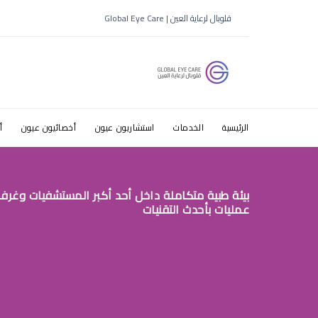
قلوبال لرعاية العين | Global Eye Care
ط§ظ„ط±ظٹ
ظ‚ط±ط·ط¨
الرئيسية
الخدمات
استشاريون عيون
أخصائيون عيون
أ
بيئة طبية متكاملة داخل أحد أكبر المستشفيات وغرف
عمليات بأحدث التقنيات