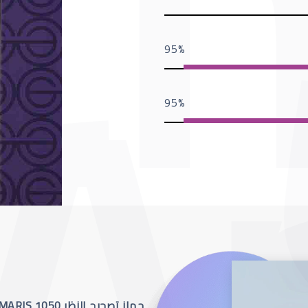
95
95
جهاز تصحيح النظر SCHWIND AMARIS 1050