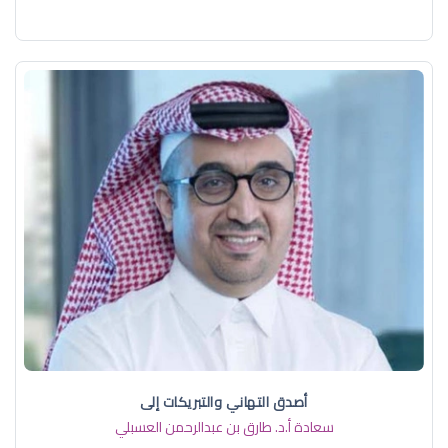
أصدق التهاني والتبريكات إلى
سعادة أ.د. ​طارق بن عبدالرحمن العسبلي