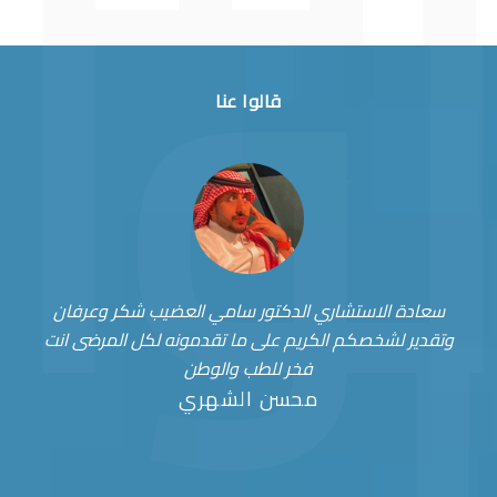
قالوا عنا
سعادة الاستشاري الدكتور سامي العضيب شكر وعرفان
وتقدير لشخصكم الكريم على ما تقدمونه لكل المرضى انت
فخر للطب والوطن
محسن الشهري