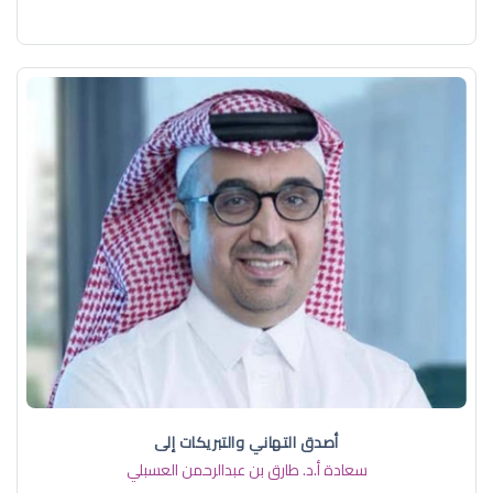
أصدق التهاني والتبريكات إلى
سعادة أ.د. ​طارق بن عبدالرحمن العسبلي