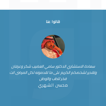
قالوا عنا
سعادة الاستشاري الدكتور سامي العضيب شكر وعرفان
وتقدير لشخصكم الكريم على ما تقدمونه لكل المرضى انت
فخر للطب والوطن
محسن الشهري