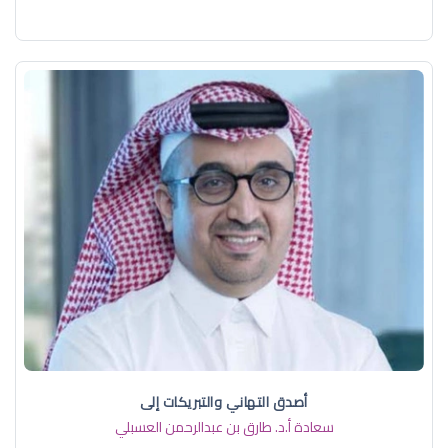
أصدق التهاني والتبريكات إلى
سعادة أ.د. ​طارق بن عبدالرحمن العسبلي