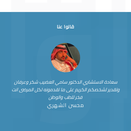
قالوا عنا
سعادة الاستشاري الدكتور سامي العضيب شكر وعرفان
وتقدير لشخصكم الكريم على ما تقدمونه لكل المرضى انت
فخر للطب والوطن
محسن الشهري