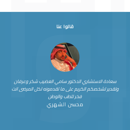
قالوا عنا
سعادة الاستشاري الدكتور سامي العضيب شكر وعرفان
وتقدير لشخصكم الكريم على ما تقدمونه لكل المرضى انت
فخر للطب والوطن
محسن الشهري