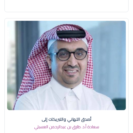
أصدق التهاني والتبريكات إلى
سعادة أ.د. ​طارق بن عبدالرحمن العسبلي