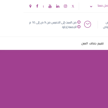
صل معنا
ض
من السبت إلى الخميس من 9 ص إلى 10 م
ياض
الجمعة إجازة
تقييم جفاف العين