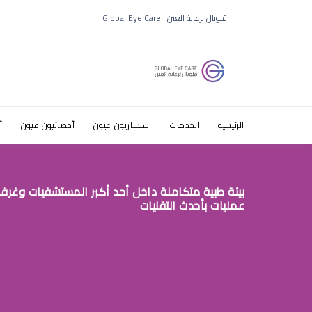
ط·ط¨ظٹط¨ ط¹ظٹظˆظ† ظ…ط±
قلوبال لرعاية العين | Global Eye Care
الرئيسية
الخدمات
استشاريون عيون
أخصائيون عيون
أ
بيئة طبية متكاملة داخل أحد أكبر المستشفيات وغرف
عمليات بأحدث التقنيات