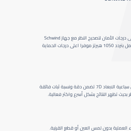
أحدث وأسرع تقنية بأعلى درجات الأمان لتصحيج النظر مع جهاز Schwind
Amaris 1050 الذي يعمل بتردد 1050 هيرتز موفرا اعلى درجات الحماية
كاميرا تتبع حركة العين سباعية الابعاد 7D تضمن دقة ونسبة ثبات فائقة
ر بحيث تظهر النتائج بشكل أسرع واكثر فعالية.
اء العملية بدون لمس العين أو قطع القرنية.