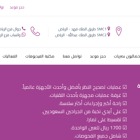
ظˆط¬
حجز موعد
توا
SMC1 طريق الملك فهد - الرياض
جوال فرع الريا
SMC2 طريق الملك عبدالله - الرياض
واتساب فرع الر
خصائيون بصريات
حجز موعد
تواصل معنا
مكتبة الفيديوهات
الفعاليات
ة
☑ عمليات تصحيح النظر بأفضل وأحدث الأجهزة عالمياً.
☑ غرفة عمليات مجهزة بأحدث التقنيات.
☑ راحة أكبر وإجراءات أكثر سلاسة.
☑ على أيدي نخبة من الجراحين السعوديين.
☑ تقسيط على تمارا.
☑ 1700 ريال للعين الواحدة.
☑ شامل جميع الفحوصات.