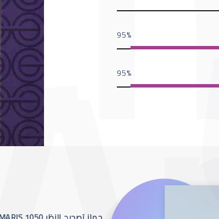
95
95
جهاز تصحيح النظر SCHWIND AMARIS 1050