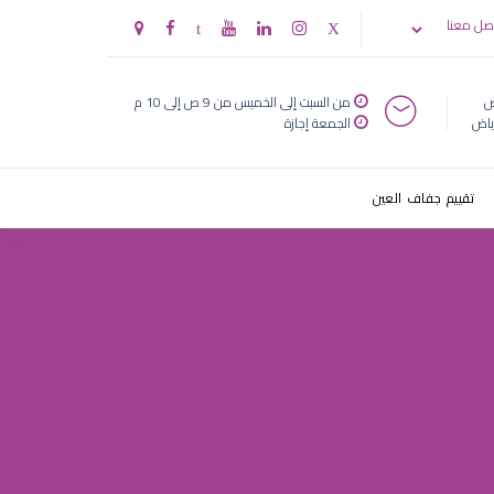
ط«ظ…
صل معنا
§ط³طھط´ط§ط±ظٹ
ض
من السبت إلى الخميس من 9 ص إلى 10 م
ياض
الجمعة إجازة
تقييم جفاف العين