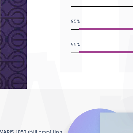
95
95
جهاز تصحيح النظر SCHWIND AMARIS 1050