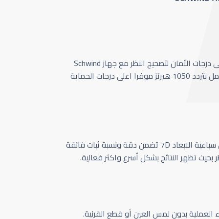
أحدث وأسرع تقنية بأعلى درجات الأمان لتصحيج النظر مع جهاز Schwind
Amaris 1050 الذي يعمل بتردد 1050 هيرتز موفرا اعلى درجات الحماية
كاميرا تتبع حركة العين سباعية الابعاد 7D تضمن دقة ونسبة ثبات فائقة
ر بحيث تظهر النتائج بشكل أسرع واكثر فعالية.
اء العملية بدون لمس العين أو قطع القرنية.