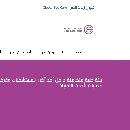
قلوبال لرعاية العين | Global Eye Care
ط·ط¨ ط§ظ„
الرئيسية
الخدمات
استشاريون عيون
أخصائيون عيون
أ
بيئة طبية متكاملة داخل أحد أكبر المستشفيات وغرف
عمليات بأحدث التقنيات