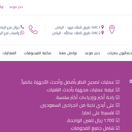
ط·ط¨ظٹط¨ ط¹ظٹظˆظ† 
حجز موعد
توا
ط§ظ†ظٹظ‡ ط
SMC1 طريق الملك فهد - الرياض
جوال فرع الريا
ط§ط·ظپط§ظ„
SMC2 طريق الملك عبدالله - الرياض
واتساب فرع الر
خصائيون بصريات
حجز موعد
تواصل معنا
مكتبة الفيديوهات
الفعاليات
ة
☑ عمليات تصحيح النظر بأفضل وأحدث الأجهزة عالمياً.
☑ غرفة عمليات مجهزة بأحدث التقنيات.
☑ راحة أكبر وإجراءات أكثر سلاسة.
☑ على أيدي نخبة من الجراحين السعوديين.
☑ تقسيط على تمارا.
☑ 1700 ريال للعين الواحدة.
☑ شامل جميع الفحوصات.