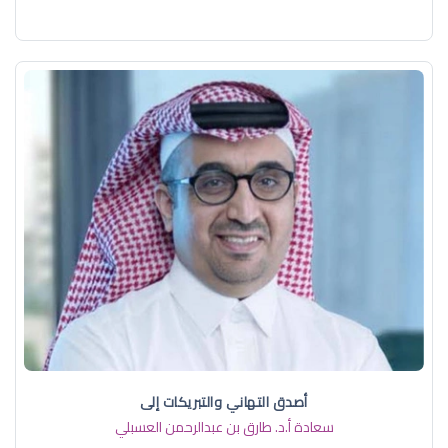
أصدق التهاني والتبريكات إلى
سعادة أ.د. ​طارق بن عبدالرحمن العسبلي