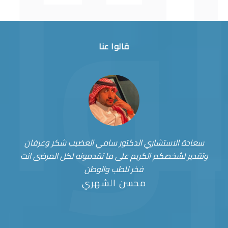
قالوا عنا
سعادة الاستشاري الدكتور سامي العضيب شكر وعرفان
وتقدير لشخصكم الكريم على ما تقدمونه لكل المرضى انت
فخر للطب والوطن
محسن الشهري