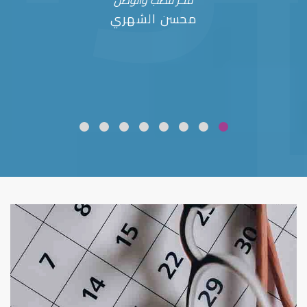
فخر للطب والوطن
محسن الشهري
ضعف نظر
قلوبال لرعاية العين