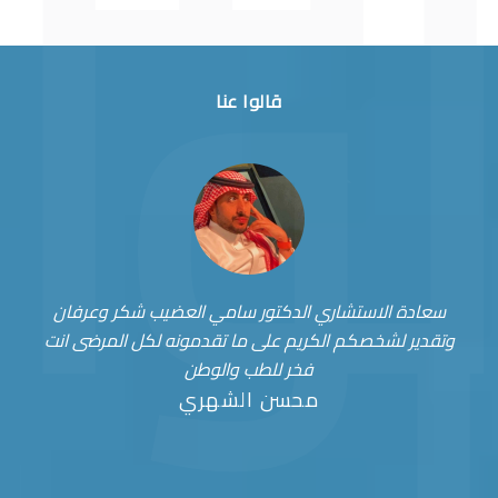
قالوا عنا
سعادة الاستشاري الدكتور سامي العضيب شكر وعرفان
وتقدير لشخصكم الكريم على ما تقدمونه لكل المرضى انت
فخر للطب والوطن
محسن الشهري