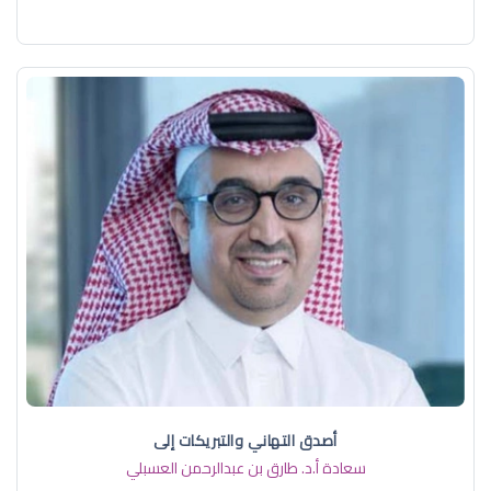
أصدق التهاني والتبريكات إلى
سعادة أ.د. ​طارق بن عبدالرحمن العسبلي