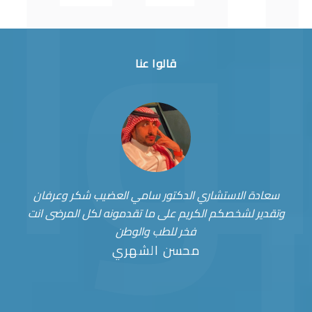
قالوا عنا
سعادة الاستشاري الدكتور سامي العضيب شكر وعرفان
وتقدير لشخصكم الكريم على ما تقدمونه لكل المرضى انت
فخر للطب والوطن
محسن الشهري