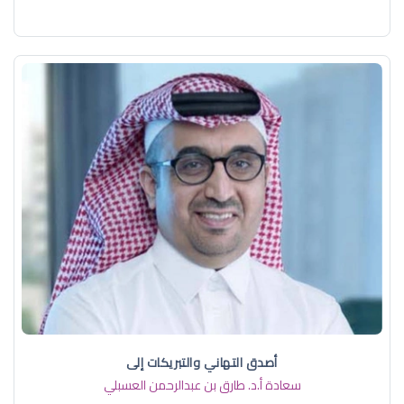
أصدق التهاني والتبريكات إلى
سعادة أ.د. ​طارق بن عبدالرحمن العسبلي