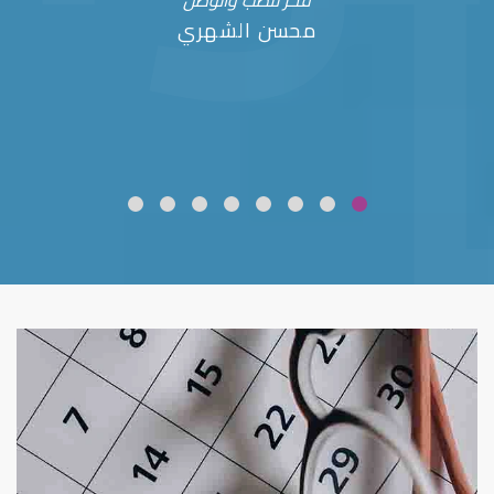
فخر للطب والوطن
محسن الشهري
ضعف نظر
قلوبال لرعاية العين