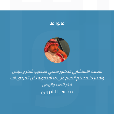
قالوا عنا
سعادة الاستشاري الدكتور سامي العضيب شكر وعرفان
وتقدير لشخصكم الكريم على ما تقدمونه لكل المرضى انت
فخر للطب والوطن
محسن الشهري