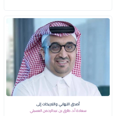
أصدق التهاني والتبريكات إلى
سعادة أ.د. ​طارق بن عبدالرحمن العسبلي