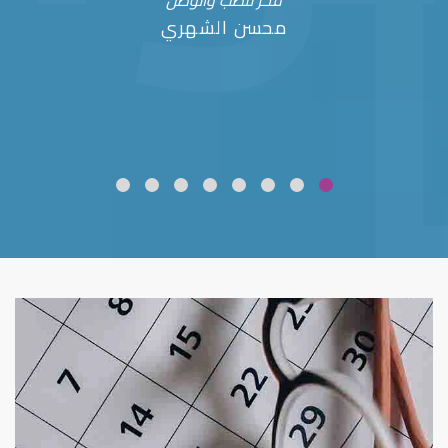
فخر للطب والوطن
محسن الشهري
ضعف نظر
قلوبال لرعاية العين