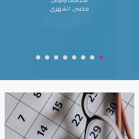
فخر للطب والوطن
محسن الشهري
ضعف نظر
قلوبال لرعاية العين