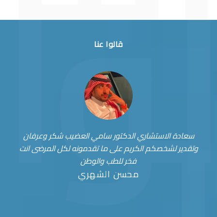
قالوا عنا
سعادة الاستشاري الدكتور سامي العضيب شكر وعرفان
وتقدير لشخصكم الكريم على ما تقدمونه لكل المرضى انت
فخر للطب والوطن
محسن الشهري