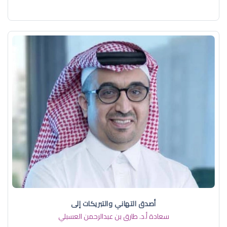
أصدق التهاني والتبريكات إلى
سعادة أ.د. ​طارق بن عبدالرحمن العسبلي