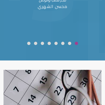
فخر للطب والوطن
محسن الشهري
ضعف نظر
قلوبال لرعاية العين