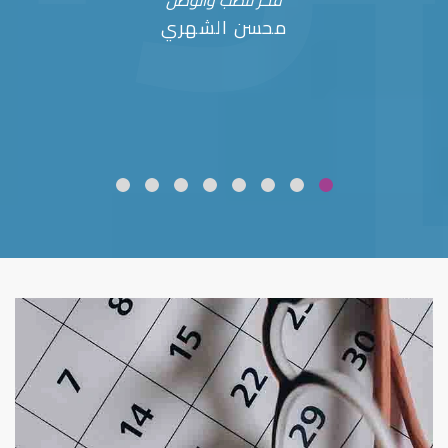
فخر للطب والوطن
محسن الشهري
ضعف نظر
قلوبال لرعاية العين