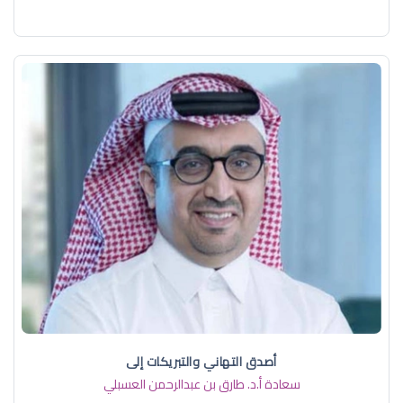
أصدق التهاني والتبريكات إلى
سعادة أ.د. ​طارق بن عبدالرحمن العسبلي