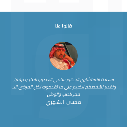
قالوا عنا
سعادة الاستشاري الدكتور سامي العضيب شكر وعرفان
وتقدير لشخصكم الكريم على ما تقدمونه لكل المرضى انت
فخر للطب والوطن
محسن الشهري