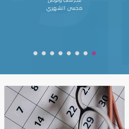
فخر للطب والوطن
محسن الشهري
ضعف نظر
قلوبال لرعاية العين