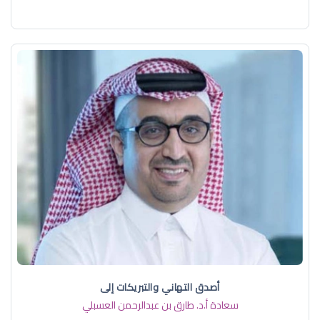
أصدق التهاني والتبريكات إلى
سعادة أ.د. ​طارق بن عبدالرحمن العسبلي