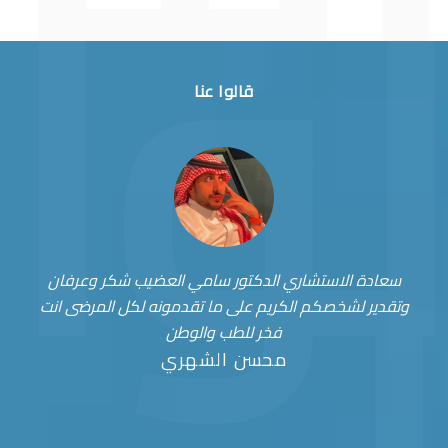
قالوا عنا
سعادة الاستشاري الدكتور سامي العضيب شكر وعرفان
وتقدير لشخصكم الكريم على ما تقدمونه لكل المرضى انت
فخر للطب والوطن
محسن الشهري