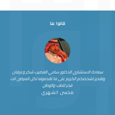
قالوا عنا
سعادة الاستشاري الدكتور سامي العضيب شكر وعرفان
وتقدير لشخصكم الكريم على ما تقدمونه لكل المرضى انت
فخر للطب والوطن
محسن الشهري