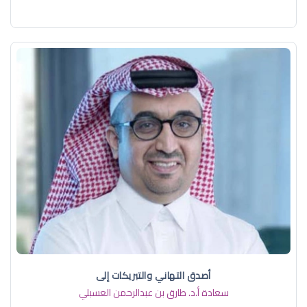
أصدق التهاني والتبريكات إلى
سعادة أ.د. ​طارق بن عبدالرحمن العسبلي