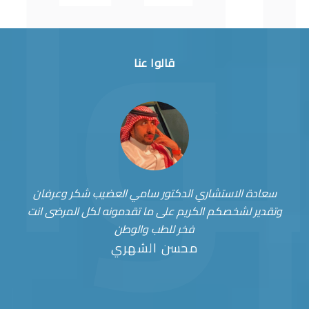
قالوا عنا
سعادة الاستشاري الدكتور سامي العضيب شكر وعرفان
وتقدير لشخصكم الكريم على ما تقدمونه لكل المرضى انت
فخر للطب والوطن
محسن الشهري