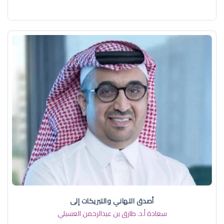
أصدق التهاني والتبريكات إلى
سعادة أ.د. ​طارق بن عبدالرحمن العسبلي