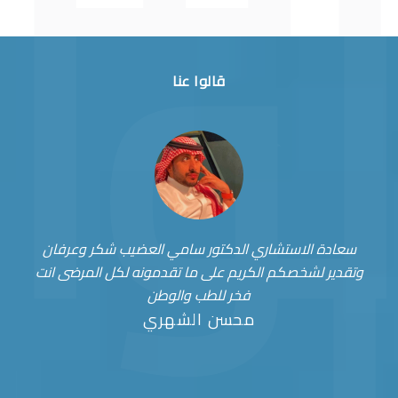
قالوا عنا
سعادة الاستشاري الدكتور سامي العضيب شكر وعرفان
وتقدير لشخصكم الكريم على ما تقدمونه لكل المرضى انت
فخر للطب والوطن
محسن الشهري