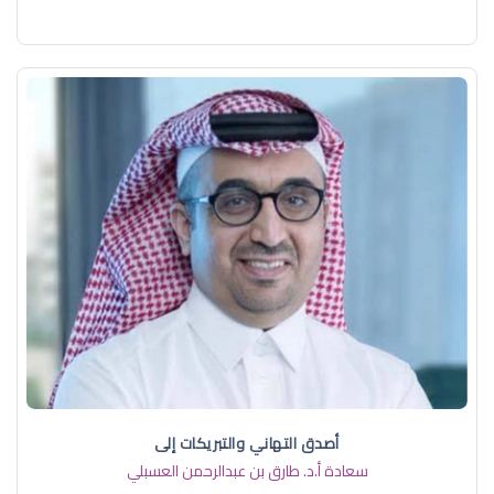
أصدق التهاني والتبريكات إلى
سعادة أ.د. ​طارق بن عبدالرحمن العسبلي