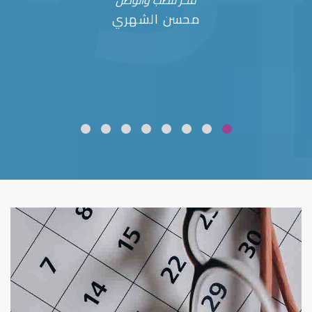
فخر للطب والوطن
محسن الشهري
ضعف نظر
قلوبال لرعاية العين