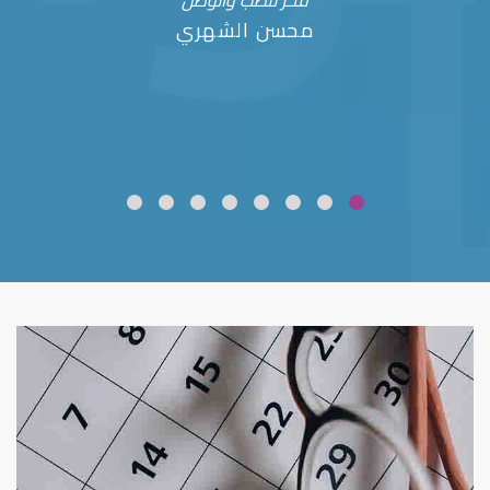
فخر للطب والوطن
محسن الشهري
ضعف نظر
قلوبال لرعاية العين