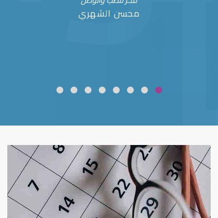
فخر للطب والوطن
محسن الشهري
ضعف نظر
قلوبال لرعاية العين