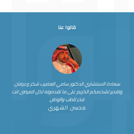
قالوا عنا
سعادة الاستشاري الدكتور سامي العضيب شكر وعرفان
وتقدير لشخصكم الكريم على ما تقدمونه لكل المرضى انت
فخر للطب والوطن
محسن الشهري