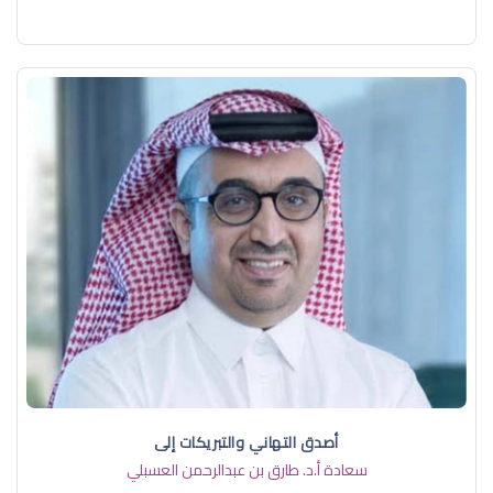
أصدق التهاني والتبريكات إلى
سعادة أ.د. ​طارق بن عبدالرحمن العسبلي