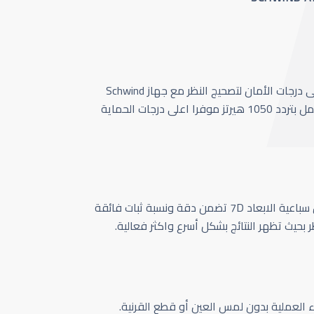
أحدث وأسرع تقنية بأعلى درجات الأمان لتصحيج النظر مع جهاز Schwind
Amaris 1050 الذي يعمل بتردد 1050 هيرتز موفرا اعلى درجات الحماية
كاميرا تتبع حركة العين سباعية الابعاد 7D تضمن دقة ونسبة ثبات فائقة
ر بحيث تظهر النتائج بشكل أسرع واكثر فعالية.
اء العملية بدون لمس العين أو قطع القرنية.