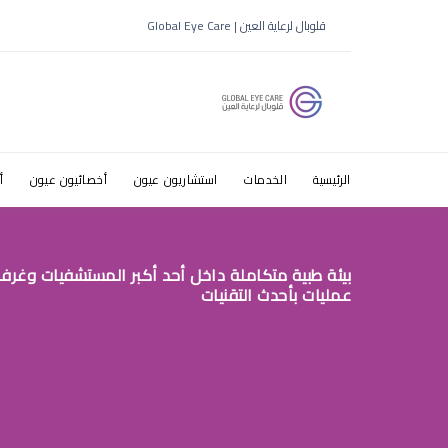
قلوبال لرعاية العين | Global Eye Care
ط£ط·ظپط§
ط§ظ„ط±ظٹ
الرئيسية
الخدمات
استشاريون عيون
أخصائيون عيون
أ
بيئة طبية متكاملة داخل أحد أكبر المستشفيات وغرف
عمليات بأحدث التقنيات