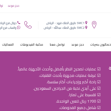
حجز موعد
توا
ظ„ ظپظٹ
SMC1 طريق الملك فهد - الرياض
جوال فرع الريا
ط§ط¶
SMC2 طريق الملك عبدالله - الرياض
واتساب فرع الر
خصائيون بصريات
حجز موعد
تواصل معنا
مكتبة الفيديوهات
الفعاليات
ة
☑ عمليات تصحيح النظر بأفضل وأحدث الأجهزة عالمياً.
☑ غرفة عمليات مجهزة بأحدث التقنيات.
☑ راحة أكبر وإجراءات أكثر سلاسة.
☑ على أيدي نخبة من الجراحين السعوديين.
☑ تقسيط على تمارا.
☑ 1700 ريال للعين الواحدة.
☑ شامل جميع الفحوصات.