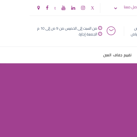
ط£ظپط¶ظ„ ط·ط¨ظٹط¨ ط¹ظٹظˆظ†
صل معنا
ض
من السبت إلى الخميس من 9 ص إلى 10 م
ياض
الجمعة إجازة
تقييم جفاف العين