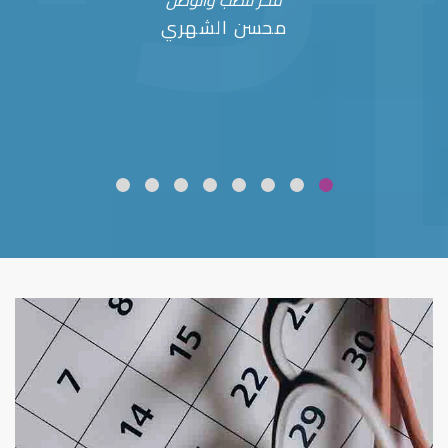
فخر للطب والوطن
محسن الشهري
ضعف نظر
قلوبال لرعاية العين