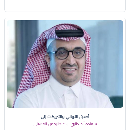
أصدق التهاني والتبريكات إلى
سعادة أ.د. ​طارق بن عبدالرحمن العسبلي