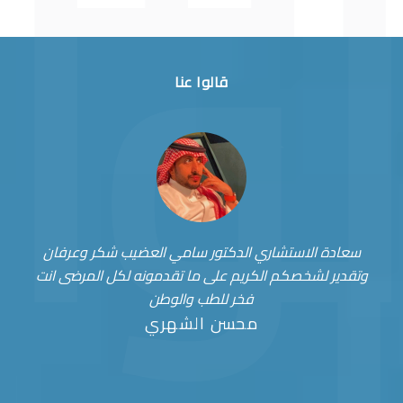
قالوا عنا
سعادة الاستشاري الدكتور سامي العضيب شكر وعرفان
وتقدير لشخصكم الكريم على ما تقدمونه لكل المرضى انت
فخر للطب والوطن
محسن الشهري