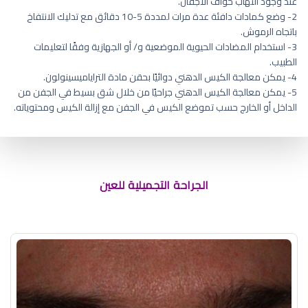
عند وجود التهاب حواف الأجفان.
2- وضع كمادات دافئة عدة مرات لمددة 5-10 دقائق مع تدليك الانتفاخ
باتجاه الرموش.
3- استخدام المضادات الحيوية الموضعية و/ أو الجهازية وفقًا لتعليمات
الطبيب.
4- يمكن معالجة الكيس الدهني دوائيًا بحقن مادة التراياميسينولون.
5- يمكن معالجة الكيس الدهني جراحيًا من خلال شق بسيط في الجفن من
الداخل أو الخارج حسب تموضع الكيس في الجفن مع إزالة الكيس ومحتوياته.
عمليات تجميل العيون
الجراحة التجميلية للعين