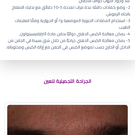
عند وجود التهاب حواف الأجفان.
2- وضع كمادات دافئة عدة مرات لمددة 5-10 دقائق مع تدليك الانتفاخ
باتجاه الرموش.
3- استخدام المضادات الحيوية الموضعية و/ أو الجهازية وفقًا لتعليمات
الطبيب.
4- يمكن معالجة الكيس الدهني دوائيًا بحقن مادة التراياميسينولون.
5- يمكن معالجة الكيس الدهني جراحيًا من خلال شق بسيط في الجفن من
الداخل أو الخارج حسب تموضع الكيس في الجفن مع إزالة الكيس ومحتوياته.
علاج ارتخاء عضلة العين
الجراحة التجميلية للعين