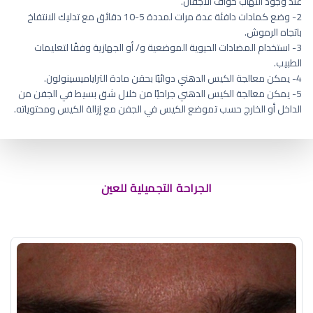
عند وجود التهاب حواف الأجفان.
2- وضع كمادات دافئة عدة مرات لمددة 5-10 دقائق مع تدليك الانتفاخ
باتجاه الرموش.
3- استخدام المضادات الحيوية الموضعية و/ أو الجهازية وفقًا لتعليمات
الطبيب.
4- يمكن معالجة الكيس الدهني دوائيًا بحقن مادة التراياميسينولون.
5- يمكن معالجة الكيس الدهني جراحيًا من خلال شق بسيط في الجفن من
الداخل أو الخارج حسب تموضع الكيس في الجفن مع إزالة الكيس ومحتوياته.
تجارب عملية توسيع العين
الجراحة التجميلية للعين