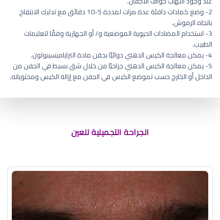
عند وجود التهاب حواف الأجفان.
2- وضع كمادات دافئة عدة مرات لمددة 5-10 دقائق مع تدليك الانتفاخ
باتجاه الرموش.
3- استخدام المضادات الحيوية الموضعية و/ أو الجهازية وفقًا لتعليمات
الطبيب.
4- يمكن معالجة الكيس الدهني دوائيًا بحقن مادة التراياميسينولون.
5- يمكن معالجة الكيس الدهني جراحيًا من خلال شق بسيط في الجفن من
الداخل أو الخارج حسب تموضع الكيس في الجفن مع إزالة الكيس ومحتوياته.
اختلاف محجر العين
الجراحة التجميلية للعين